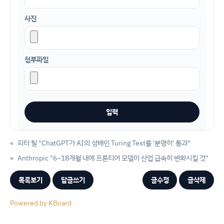
사진
첨부파일
«
피터 틸 "ChatGPT가 AI의 성배인 Turing Test를 '분명히' 통과"
»
Anthropic "6~18개월 내에 프론티어 모델이 산업 급속히 변화시킬 것"
목록보기
답글쓰기
글수정
글삭제
Powered by KBoard