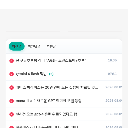
최신글
최신댓글
추천글
전 구글추론팀 리더 "AGI는 트랜스포머+추론"
18:35
N
gemini 4 flash 떡밥
(2)
07:31
N
데미스 하사비스는 20년 안에 모든 질병이 치료될 것으로 예상한다.
2026.08.09
(4)
N
mona-lisa-1 새로운 GPT 이미지 모델 등장
2026.08.09
N
4년 전 오늘 gpt-4 훈련 완료되었다고 함
2026.08.09
N
하사비스가 딘과 동시에 떠나고 싶어 했다
2026.08.08
N