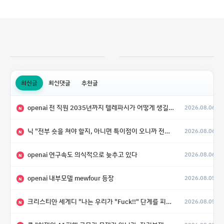
최신글
최신댓글
추천글
openai 전 직원 2035년까지 텔레파시가 어떻게 생길 수 있는지
2026.08.06
N
닉 "전부 숏을 쳐야 할지, 아니면 특이점이 오니까 전부 롱을 쳐야 할지 모르겠다.”
2026.08.06
N
openai 연구속도 의식적으로 늦추고 있다
2026.08.06
N
openai 내부모델 mewfour 등장
2026.08.05
N
크리스티안 세게디 "나는 우리가 "Fuck!!" 단계를 피할 수 있기를 바랄 뿐"
2026.08.05
N