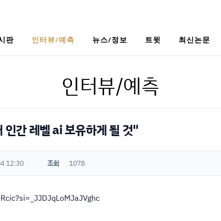
시판
인터뷰/예측
뉴스/정보
트윗
최신논문
인터뷰/예측
 인간 레벨 ai 보유하게 될 것"
4 12:30
조회
1078
sRcic?si=_JJDJqLoMJaJVghc