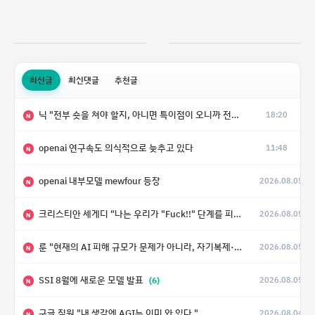
최신글
최신댓글
추천글
닉 "전부 숏을 쳐야 할지, 아니면 특이점이 오니까 전부 롱을 쳐야 할지 모르겠다.”
18:20
N
openai 연구속도 의식적으로 늦추고 있다
11:48
N
openai 내부모델 mewfour 등장
2026.08.05
N
크리스티안 세게디 "나는 우리가 "Fuck!!" 단계를 피할 수 있기를 바랄 뿐"
2026.08.05
N
룬 "현재의 AI 피해 규모가 문제가 아니라, 자기복제·탈출·확산이 가능한 지능형 시스템의 피해에는 이론적으로 상한이 없다는 것이 문제"
2026.08.05
N
SSI 8월에 새로운 모델 발표
(6)
2026.08.05
N
구글 직원 "내 생각엔 AGI는 이미 와 있다."
2026.08.04
N