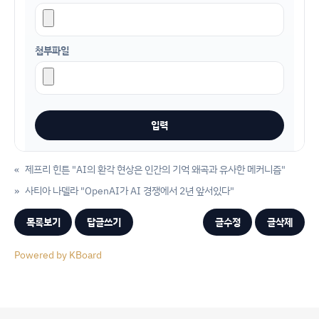
첨부파일
«
제프리 힌튼 "AI의 환각 현상은 인간의 기억 왜곡과 유사한 메커니즘"
»
사티아 나델라 "OpenAI가 AI 경쟁에서 2년 앞서있다"
목록보기
답글쓰기
글수정
글삭제
Powered by KBoard