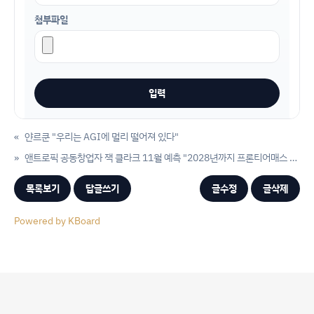
첨부파일
«
얀르쿤 "우리는 AGI에 멀리 떨어져 있다"
»
앤트로픽 공동창업자 잭 클라크 11월 예측 "2028년까지 프론티어매스 80% 달성할 것"
목록보기
답글쓰기
글수정
글삭제
Powered by KBoard