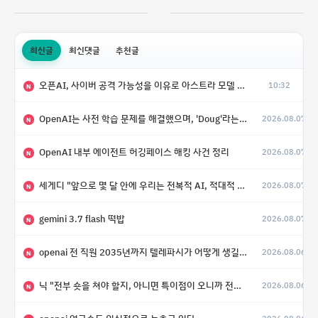
최신글
최신댓글
추천글
오픈AI, 사이버 공격 가능성을 이유로 아스트라 모델 출시 연기
10:32
N
OpenAI는 사전 학습 문제를 해결했으며, 'Doug'라는 코드명을 가진 훨씬 더 큰 모델을 활발히 개발 중
2026.08.07
N
OpenAI 내부 에이전트 허깅페이스 해킹 사건 정리
2026.08.07
N
세게디 "앞으로 몇 달 안에 우리는 전복적 AI, 적대적 AI 둘 다 보게 될 것"
2026.08.07
N
gemini 3.7 flash 떡밥
2026.08.07
N
openai 전 직원 2035년까지 텔레파시가 어떻게 생길 수 있는지
2026.08.06
N
닉 "전부 숏을 쳐야 할지, 아니면 특이점이 오니까 전부 롱을 쳐야 할지 모르겠다.”
2026.08.06
N