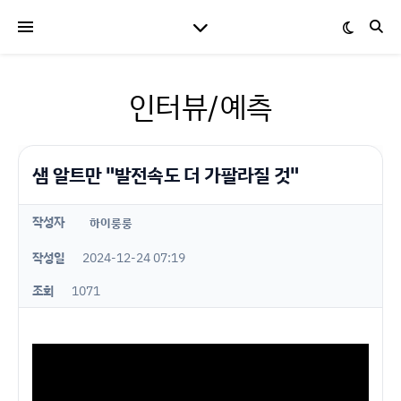
인터뷰/예측
샘 알트만 "발전속도 더 가팔라질 것"
작성자
하이룽룽
작성일
2024-12-24 07:19
조회
1071