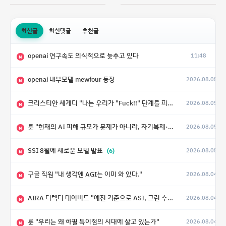
최신글
최신댓글
추천글
openai 연구속도 의식적으로 늦추고 있다
11:48
N
openai 내부모델 mewfour 등장
2026.08.05
N
크리스티안 세게디 "나는 우리가 "Fuck!!" 단계를 피할 수 있기를 바랄 뿐"
2026.08.05
N
룬 "현재의 AI 피해 규모가 문제가 아니라, 자기복제·탈출·확산이 가능한 지능형 시스템의 피해에는 이론적으로 상한이 없다는 것이 문제"
2026.08.05
N
SSI 8월에 새로운 모델 발표
(6)
2026.08.05
N
구글 직원 "내 생각엔 AGI는 이미 와 있다."
2026.08.04
N
AIRA 디렉터 데이비드 "예전 기준으로 ASI, 그런 수준은 바로 다음 분기에 온다"
2026.08.04
N
룬 "우리는 왜 하필 특이점의 시대에 살고 있는가"
2026.08.04
N