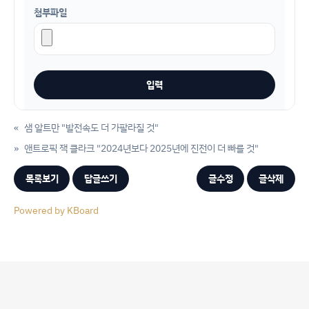
첨부파일
«
샘 알트만 "발전속도 더 가팔라질 것"
»
앤트로픽 잭 클라크 "2024년보다 2025년에 진전이 더 빠를 것"
목록보기
답글쓰기
글수정
글삭제
Powered by KBoard