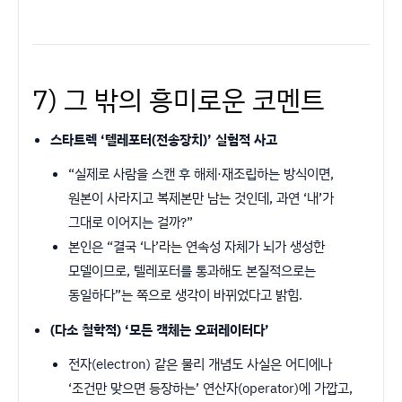
7) 그 밖의 흥미로운 코멘트
스타트렉 ‘텔레포터(전송장치)’ 실험적 사고
“실제로 사람을 스캔 후 해체·재조립하는 방식이면,
원본이 사라지고 복제본만 남는 것인데, 과연 ‘내’가
그대로 이어지는 걸까?”
본인은 “결국 ‘나’라는 연속성 자체가 뇌가 생성한
모델이므로, 텔레포터를 통과해도 본질적으로는
동일하다”는 쪽으로 생각이 바뀌었다고 밝힘.
(다소 철학적) ‘모든 객체는 오퍼레이터다’
전자(electron) 같은 물리 개념도 사실은 어디에나
‘조건만 맞으면 등장하는’ 연산자(operator)에 가깝고,