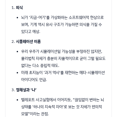
의식
뇌가 ‘지금-여기’를 가상화하는 소프트웨어적 현상으로
보며, 기계 역시 유사 구조가 가능하면 의식을 가질 수
있다고 예상.
시뮬레이션 이론
우리 우주가 시뮬레이션일 가능성을 부정하진 않지만,
물리법칙 자체가 충분히 자율적이므로 굳이 그럴 필요도
없다는 다소 중립적 태도.
미래 초지능이 ‘과거 역사’를 재현하는 메타-시뮬레이션
아이디어도 언급.
정체성과 ‘나’
텔레포트 사고실험에서 이어지듯, “끊임없이 변하는 뇌
상태를 ‘하나의 지속적 자아’로 보는 것 자체가 편의적
모델”이라는 관점.