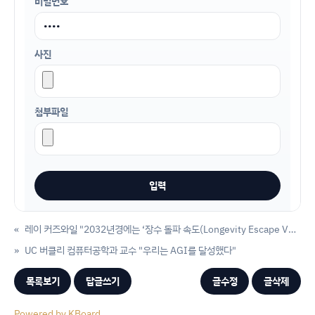
비밀번호
사진
첨부파일
«
레이 커즈와일 "2032년경에는 ‘장수 돌파 속도(Longevity Escape Velocity)’에 도달할 것"
»
UC 버클리 컴퓨터공학과 교수 "우리는 AGI를 달성했다"
목록보기
답글쓰기
글수정
글삭제
Powered by KBoard