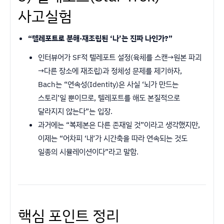
사고실험
“텔레포트로 분해·재조립된 ‘나’는 진짜 나인가?”
인터뷰어가 SF적 텔레포트 설정(육체를 스캔→원본 파괴
→다른 장소에 재조립)과 정체성 문제를 제기하자,
Bach는 “연속성(Identity)은 사실 ‘뇌가 만드는
스토리’일 뿐이므로, 텔레포트를 해도 본질적으로
달라지지 않는다”는 입장.
과거에는 “복제본은 다른 존재일 것”이라고 생각했지만,
이제는 “어차피 ‘내’가 시간축을 따라 연속되는 것도
일종의 시뮬레이션이다”라고 말함.
핵심 포인트 정리