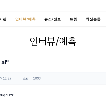
시판
인터뷰/예측
뉴스/정보
트윗
최신논문
인터뷰/예측
ai"
7 12:29
조회
1003
RwXqZHY8