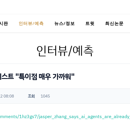
시판
인터뷰/예측
뉴스/정보
트윗
최신논문
인터뷰/예측
스트 "특이점 매우 가까워"
2 08:08
조회
1045
/comments/1hz3gs7/jasper_zhang_says_ai_agents_are_already