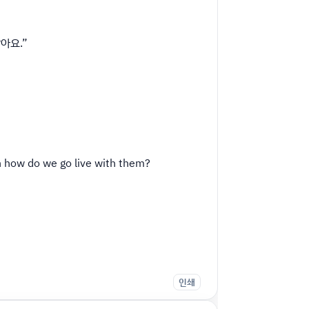
아요.”
hen how do we go live with them?
인쇄