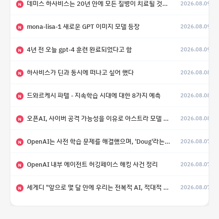
데미스 하사비스는 20년 안에 모든 질병이 치료될 것으로 예상한다.
2026.08.09
(4)
N
mona-lisa-1 새로운 GPT 이미지 모델 등장
2026.08.09
N
4년 전 오늘 gpt-4 훈련 완료되었다고 함
2026.08.09
N
하사비스가 딘과 동시에 떠나고 싶어 했다
2026.08.08
N
드와르케시 파텔 - 지속학습 시대에 대한 8가지 예측
2026.08.08
N
오픈AI, 사이버 공격 가능성을 이유로 아스트라 모델 출시 연기
2026.08.08
N
OpenAI는 사전 학습 문제를 해결했으며, 'Doug'라는 코드명을 가진 훨씬 더 큰 모델을 활발히 개발 중
2026.08.07
N
OpenAI 내부 에이전트 허깅페이스 해킹 사건 정리
2026.08.07
N
세게디 "앞으로 몇 달 안에 우리는 전복적 AI, 적대적 AI 둘 다 보게 될 것"
2026.08.07
N