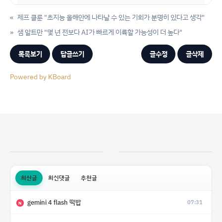
«
제프 클룬 "초지능 올해안에 나타날 수 있는 기회가 분명히 있다고 생각"
»
샘 알트만 "몇 년 전보다 AI가 빠르게 이륙할 가능성이 더 높다"
목록보기
답글쓰기
글수정
글삭제
Powered by KBoard
최신글
최신댓글
추천글
gemini 4 flash 떡밥
07:31
N