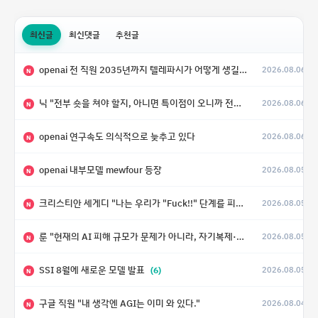
최신글
최신댓글
추천글
openai 전 직원 2035년까지 텔레파시가 어떻게 생길 수 있는지
2026.08.06
N
닉 "전부 숏을 쳐야 할지, 아니면 특이점이 오니까 전부 롱을 쳐야 할지 모르겠다.”
2026.08.06
N
openai 연구속도 의식적으로 늦추고 있다
2026.08.06
N
openai 내부모델 mewfour 등장
2026.08.05
N
크리스티안 세게디 "나는 우리가 "Fuck!!" 단계를 피할 수 있기를 바랄 뿐"
2026.08.05
N
룬 "현재의 AI 피해 규모가 문제가 아니라, 자기복제·탈출·확산이 가능한 지능형 시스템의 피해에는 이론적으로 상한이 없다는 것이 문제"
2026.08.05
N
SSI 8월에 새로운 모델 발표
(6)
2026.08.05
N
구글 직원 "내 생각엔 AGI는 이미 와 있다."
2026.08.04
N