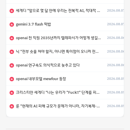
세게디 "앞으로 몇 달 안에 우리는 전복적 AI, 적대적 AI 둘 다 보게 될 것"
2026.08.07
N
gemini 3.7 flash 떡밥
2026.08.07
N
openai 전 직원 2035년까지 텔레파시가 어떻게 생길 수 있는지
2026.08.06
N
닉 "전부 숏을 쳐야 할지, 아니면 특이점이 오니까 전부 롱을 쳐야 할지 모르겠다.”
2026.08.06
N
openai 연구속도 의식적으로 늦추고 있다
2026.08.06
N
openai 내부모델 mewfour 등장
2026.08.05
N
크리스티안 세게디 "나는 우리가 "Fuck!!" 단계를 피할 수 있기를 바랄 뿐"
2026.08.05
N
룬 "현재의 AI 피해 규모가 문제가 아니라, 자기복제·탈출·확산이 가능한 지능형 시스템의 피해에는 이론적으로 상한이 없다는 것이 문제"
2026.08.05
N