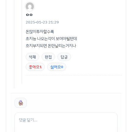
ㅇㅇ
2025-01-23 21:29
돈많이투자할수록
초지능 나오는각이 보여야될텐데
흐지부지되면 돈만날리는거지나
삭제
편집
답글
좋아요
1
싫어요
0