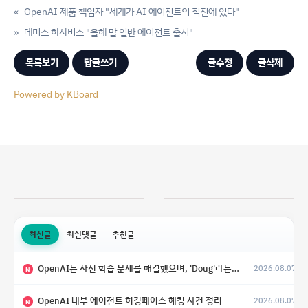
«
OpenAI 제품 책임자 "세계가 AI 에이전트의 직전에 있다"
»
데미스 하사비스 "올해 말 일반 에이전트 출시"
목록보기
답글쓰기
글수정
글삭제
Powered by KBoard
최신글
최신댓글
추천글
OpenAI는 사전 학습 문제를 해결했으며, 'Doug'라는 코드명을 가진 훨씬 더 큰 모델을 활발히 개발 중
2026.08.07
N
OpenAI 내부 에이전트 허깅페이스 해킹 사건 정리
2026.08.07
N