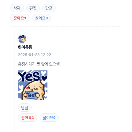
삭제
편집
답글
좋아요
1
싫어요
0
하이룽룽
2025-01-23 12:22
웅장시대가 코 앞에 있으셈
답글
좋아요
1
싫어요
0