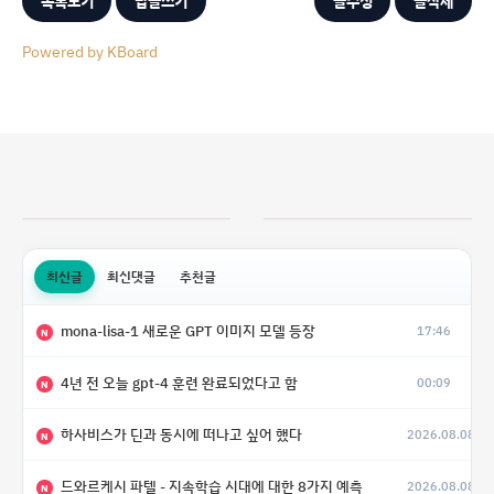
목록보기
답글쓰기
글수정
글삭제
Powered by KBoard
최신글
최신댓글
추천글
mona-lisa-1 새로운 GPT 이미지 모델 등장
17:46
N
4년 전 오늘 gpt-4 훈련 완료되었다고 함
00:09
N
하사비스가 딘과 동시에 떠나고 싶어 했다
2026.08.08
N
드와르케시 파텔 - 지속학습 시대에 대한 8가지 예측
2026.08.08
N