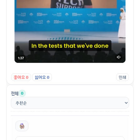
좋아요
0
싫어요
0
인쇄
전체
0