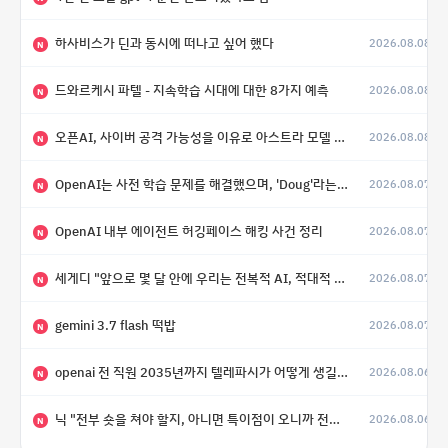
하사비스가 딘과 동시에 떠나고 싶어 했다
2026.08.08
N
드와르케시 파텔 - 지속학습 시대에 대한 8가지 예측
2026.08.08
N
오픈AI, 사이버 공격 가능성을 이유로 아스트라 모델 출시 연기
2026.08.08
N
OpenAI는 사전 학습 문제를 해결했으며, 'Doug'라는 코드명을 가진 훨씬 더 큰 모델을 활발히 개발 중
2026.08.07
N
OpenAI 내부 에이전트 허깅페이스 해킹 사건 정리
2026.08.07
N
세게디 "앞으로 몇 달 안에 우리는 전복적 AI, 적대적 AI 둘 다 보게 될 것"
2026.08.07
N
gemini 3.7 flash 떡밥
2026.08.07
N
openai 전 직원 2035년까지 텔레파시가 어떻게 생길 수 있는지
2026.08.06
N
닉 "전부 숏을 쳐야 할지, 아니면 특이점이 오니까 전부 롱을 쳐야 할지 모르겠다.”
2026.08.06
N