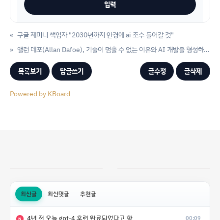
«
구글 제미니 책임자 "2030년까지 안경에 ai 조수 들어갈 것"
»
앨런 데포(Allan Dafoe), 기술이 멈출 수 없는 이유와 AI 개발을 형성하는 방법
목록보기
답글쓰기
글수정
글삭제
Powered by KBoard
최신글
최신댓글
추천글
4년 전 오늘 gpt-4 훈련 완료되었다고 함
00:09
N