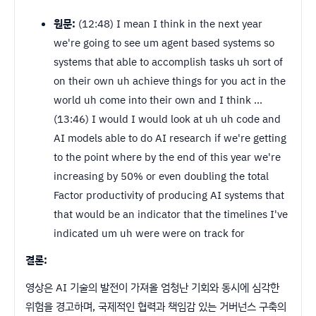
원문:
(12:48) I mean I think in the next year
we're going to see um agent based systems so
systems that able to accomplish tasks uh sort of
on their own uh achieve things for you act in the
world uh come into their own and I think ...
(13:46) I would I would look at uh uh code and
AI models able to do AI research if we're getting
to the point where by the end of this year we're
increasing by 50% or even doubling the total
Factor productivity of producing AI systems that
that would be an indicator that the timelines I've
indicated um uh were were on track for
결론:
영상은 AI 기술의 발전이 가져올 엄청난 기회와 동시에 심각한
위험을 경고하며, 국제적인 협력과 책임감 있는 거버넌스 구축의