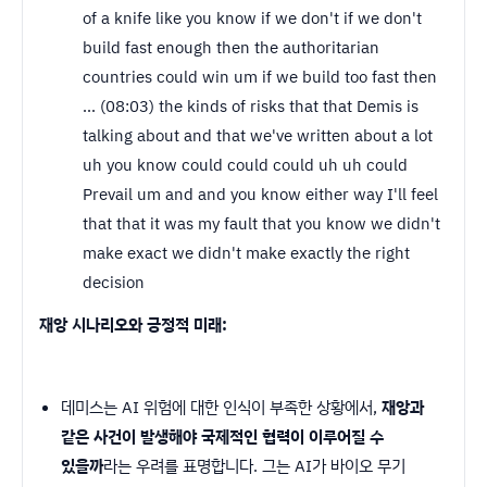
of a knife like you know if we don't if we don't
build fast enough then the authoritarian
countries could win um if we build too fast then
... (08:03) the kinds of risks that that Demis is
talking about and that we've written about a lot
uh you know could could could uh uh could
Prevail um and and you know either way I'll feel
that that it was my fault that you know we didn't
make exact we didn't make exactly the right
decision
재앙 시나리오와 긍정적 미래:
데미스는 AI 위험에 대한 인식이 부족한 상황에서,
재앙과
같은 사건이 발생해야 국제적인 협력이 이루어질 수
있을까
라는 우려를 표명합니다. 그는 AI가 바이오 무기