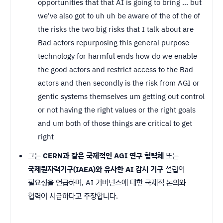
opportunities that that AI is going to bring ... but
we've also got to uh uh be aware of the of the of
the risks the two big risks that I talk about are
Bad actors repurposing this general purpose
technology for harmful ends how do we enable
the good actors and restrict access to the Bad
actors and then secondly is the risk from AGI or
gentic systems themselves um getting out control
or not having the right values or the right goals
and um both of those things are critical to get
right
그는
CERN과 같은 국제적인 AGI 연구 협력체
또는
국제원자력기구(IAEA)와 유사한 AI 감시 기구
설립의
필요성을 언급하며, AI 거버넌스에 대한 국제적 논의와
협력이 시급하다고 주장합니다.