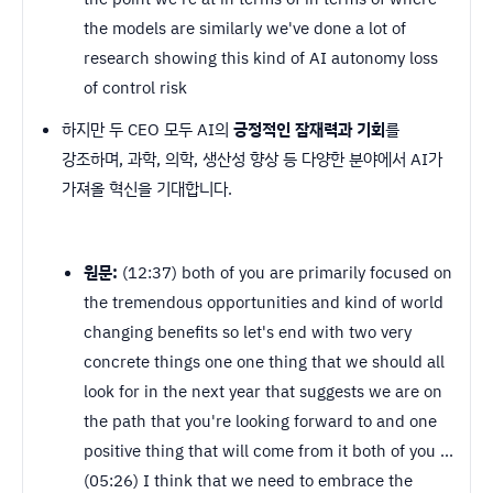
the models are similarly we've done a lot of
research showing this kind of AI autonomy loss
of control risk
하지만 두 CEO 모두 AI의
긍정적인 잠재력과 기회
를
강조하며, 과학, 의학, 생산성 향상 등 다양한 분야에서 AI가
가져올 혁신을 기대합니다.
원문:
(12:37) both of you are primarily focused on
the tremendous opportunities and kind of world
changing benefits so let's end with two very
concrete things one one thing that we should all
look for in the next year that suggests we are on
the path that you're looking forward to and one
positive thing that will come from it both of you ...
(05:26) I think that we need to embrace the