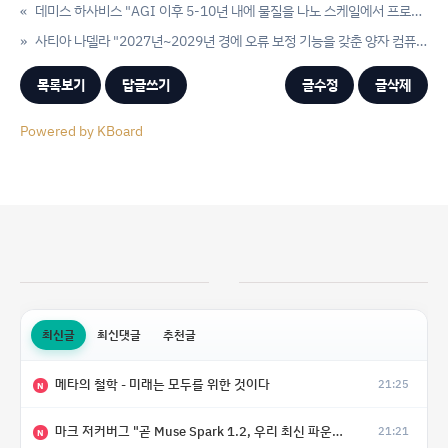
«
데미스 하사비스 "AGI 이후 5-10년 내에 물질을 나노 스케일에서 프로그래밍하는 시대가 올 것"
»
사티아 나델라 "2027년~2029년 경에 오류 보정 기능을 갖춘 양자 컴퓨터를 실제로 구축할 수 있을 것"
목록보기
답글쓰기
글수정
글삭제
Powered by KBoard
최신글
최신댓글
추천글
메타의 철학 - 미래는 모두를 위한 것이다
21:25
N
마크 저커버그 "곧 Muse Spark 1.2, 우리 최신 파운데이 모델의 가중치도 공개할 예정"
21:21
N