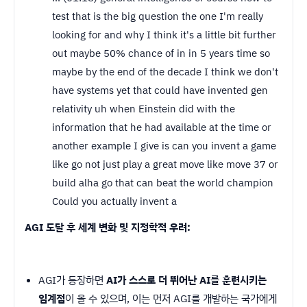
test that is the big question the one I'm really
looking for and why I think it's a little bit further
out maybe 50% chance of in in 5 years time so
maybe by the end of the decade I think we don't
have systems yet that could have invented gen
relativity uh when Einstein did with the
information that he had available at the time or
another example I give is can you invent a game
like go not just play a great move like move 37 or
build alha go that can beat the world champion
Could you actually invent a
AGI 도달 후 세계 변화 및 지정학적 우려:
AGI가 등장하면
AI가 스스로 더 뛰어난 AI를 훈련시키는
임계점
이 올 수 있으며, 이는 먼저 AGI를 개발하는 국가에게