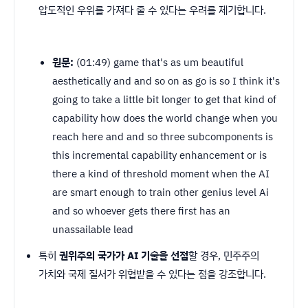
압도적인 우위를 가져다 줄 수 있다는 우려를 제기합니다.
원문:
(01:49) game that's as um beautiful
aesthetically and and so on as go is so I think it's
going to take a little bit longer to get that kind of
capability how does the world change when you
reach here and and so three subcomponents is
this incremental capability enhancement or is
there a kind of threshold moment when the AI
are smart enough to train other genius level Ai
and so whoever gets there first has an
unassailable lead
특히
권위주의 국가가 AI 기술을 선점
할 경우, 민주주의
가치와 국제 질서가 위협받을 수 있다는 점을 강조합니다.