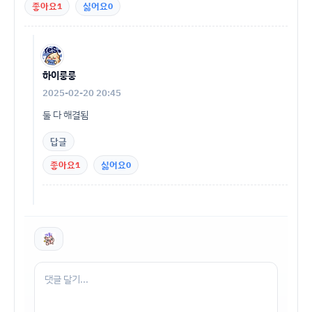
좋아요
1
싫어요
0
하이룽룽
2025-02-20 20:45
둘 다 해결됨
답글
좋아요
1
싫어요
0