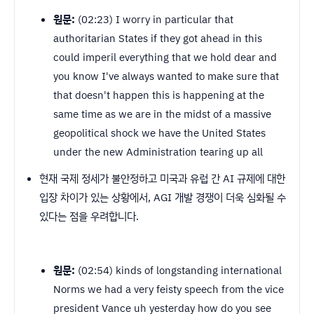
원문:
(02:23) I worry in particular that
authoritarian States if they got ahead in this
could imperil everything that we hold dear and
you know I've always wanted to make sure that
that doesn't happen this is happening at the
same time as we are in the midst of a massive
geopolitical shock we have the United States
under the new Administration tearing up all
현재 국제 정세가 불안정하고 미국과 유럽 간 AI 규제에 대한
입장 차이가 있는 상황에서, AGI 개발 경쟁이 더욱 심화될 수
있다는 점을 우려합니다.
원문:
(02:54) kinds of longstanding international
Norms we had a very feisty speech from the vice
president Vance uh yesterday how do you see