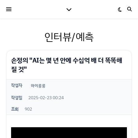
인터뷰/예측
손정의 "AI는 몇 년 안에 수십억 배 더 똑똑해
질 것"
작성자
하이룽룽
작성일
2025-02-23 00:24
조회
902