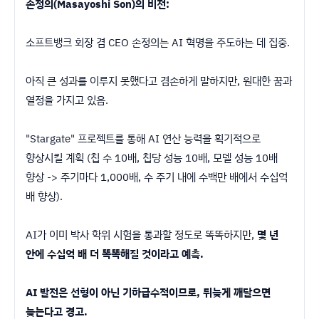
손정의(Masayoshi Son)의 비전:
소프트뱅크 회장 겸 CEO 손정의는 AI 혁명을 주도하는 데 집중.
아직 큰 성과를 이루지 못했다고 겸손하게 말하지만, 원대한 꿈과
열정을 가지고 있음.
"Stargate" 프로젝트를 통해 AI 연산 능력을 획기적으로
향상시킬 계획 (칩 수 10배, 칩당 성능 10배, 모델 성능 10배
향상 -> 주기마다 1,000배, 수 주기 내에 수백만 배에서 수십억
배 향상).
AI가 이미 박사 학위 시험을 통과할 정도로 똑똑하지만,
몇 년
안에 수십억 배 더 똑똑해질 것이라고 예측.
AI 발전은 선형이 아닌 기하급수적이므로, 뒤늦게 깨달으면
늦는다고 경고.