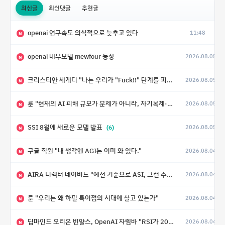
최신글
최신댓글
추천글
openai 연구속도 의식적으로 늦추고 있다
11:48
N
openai 내부모델 mewfour 등장
2026.08.05
N
크리스티안 세게디 "나는 우리가 "Fuck!!" 단계를 피할 수 있기를 바랄 뿐"
2026.08.05
N
룬 "현재의 AI 피해 규모가 문제가 아니라, 자기복제·탈출·확산이 가능한 지능형 시스템의 피해에는 이론적으로 상한이 없다는 것이 문제"
2026.08.05
N
SSI 8월에 새로운 모델 발표
(6)
2026.08.05
N
구글 직원 "내 생각엔 AGI는 이미 와 있다."
2026.08.04
N
AIRA 디렉터 데이비드 "예전 기준으로 ASI, 그런 수준은 바로 다음 분기에 온다"
2026.08.04
N
룬 "우리는 왜 하필 특이점의 시대에 살고 있는가"
2026.08.04
N
딥마인드 오리온 빈얄스, OpenAI 자렘바 "RSI가 2027년이나 2028년까지 달성될 수도 있다"
2026.08.04
N