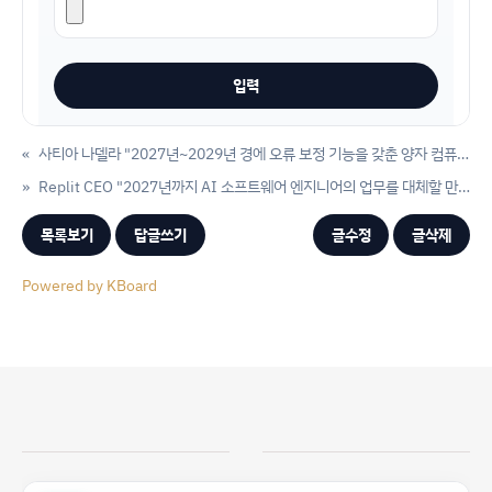
«
사티아 나델라 "2027년~2029년 경에 오류 보정 기능을 갖춘 양자 컴퓨터를 실제로 구축할 수 있을 것"
»
Replit CEO "2027년까지 AI 소프트웨어 엔지니어의 업무를 대체할 만큼 자율성을 갖게 될 것"
목록보기
답글쓰기
글수정
글삭제
Powered by KBoard