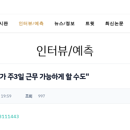
시판
인터뷰/예측
뉴스/정보
트윗
최신논문
인터뷰/예측
AI가 주3일 근무 가능하게 할 수도"
 19:59
조회
997
123111443