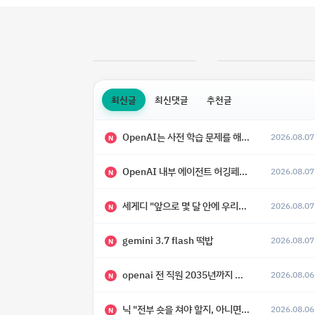
최신글
최신댓글
추천글
OpenAI는 사전 학습 문제를 해결했으며, 'Doug'라는 코드명을 가진 훨씬 더 큰 모델을 활발히 개발 중
2026.08.07
N
OpenAI 내부 에이전트 허깅페이스 해킹 사건 정리
2026.08.07
N
세게디 "앞으로 몇 달 안에 우리는 전복적 AI, 적대적 AI 둘 다 보게 될 것"
2026.08.07
N
gemini 3.7 flash 떡밥
2026.08.07
N
openai 전 직원 2035년까지 텔레파시가 어떻게 생길 수 있는지
2026.08.06
N
닉 "전부 숏을 쳐야 할지, 아니면 특이점이 오니까 전부 롱을 쳐야 할지 모르겠다.”
2026.08.06
N