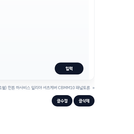
 11월) 힌튼 하사비스 일리야 셔츠케버 CBMM10 패널토론
»
글수정
글삭제