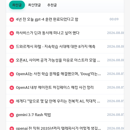
최신글
최신댓글
추천글
4년 전 오늘 gpt-4 훈련 완료되었다고 함
00:09
N
하사비스가 딘과 동시에 떠나고 싶어 했다
2026.08.08
N
드와르케시 파텔 - 지속학습 시대에 대한 8가지 예측
2026.08.08
N
오픈AI, 사이버 공격 가능성을 이유로 아스트라 모델 출시 연기
2026.08.08
N
OpenAI는 사전 학습 문제를 해결했으며, 'Doug'라는 코드명을 가진 훨씬 더 큰 모델을 활발히 개발 중
2026.08.07
N
OpenAI 내부 에이전트 허깅페이스 해킹 사건 정리
2026.08.07
N
세게디 "앞으로 몇 달 안에 우리는 전복적 AI, 적대적 AI 둘 다 보게 될 것"
2026.08.07
N
gemini 3.7 flash 떡밥
2026.08.07
N
openai 전 직원 2035년까지 텔레파시가 어떻게 생길 수 있는지
2026.08.06
N