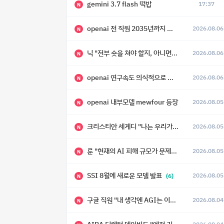
gemini 3.7 flash 떡밥
17:37
N
openai 전 직원 2035년까지 텔레파시가 어떻게 생길 수 있는지
2026.08.06
N
닉 "전부 숏을 쳐야 할지, 아니면 특이점이 오니까 전부 롱을 쳐야 할지 모르겠다.”
2026.08.06
N
openai 연구속도 의식적으로 늦추고 있다
2026.08.06
N
openai 내부모델 mewfour 등장
2026.08.05
N
크리스티안 세게디 "나는 우리가 "Fuck!!" 단계를 피할 수 있기를 바랄 뿐"
2026.08.05
N
룬 "현재의 AI 피해 규모가 문제가 아니라, 자기복제·탈출·확산이 가능한 지능형 시스템의 피해에는 이론적으로 상한이 없다는 것이 문제"
2026.08.05
N
SSI 8월에 새로운 모델 발표
2026.08.05
(6)
N
구글 직원 "내 생각엔 AGI는 이미 와 있다."
2026.08.04
N