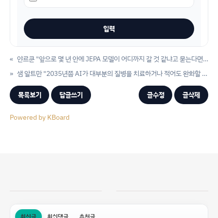
«
얀르쿤 "앞으로 몇 년 안에 JEPA 모델이 어디까지 갈 것 같냐고 묻는다면, 2년은 조금 짧다. 5년이면 완전한 세계 정복이라고 말할 수 있다."
»
샘 알트만 "2035년쯤 AI가 대부분의 질병을 치료하거나 적어도 완화할 수 있을 것"
목록보기
답글쓰기
글수정
글삭제
Powered by KBoard
최신글
최신댓글
추천글