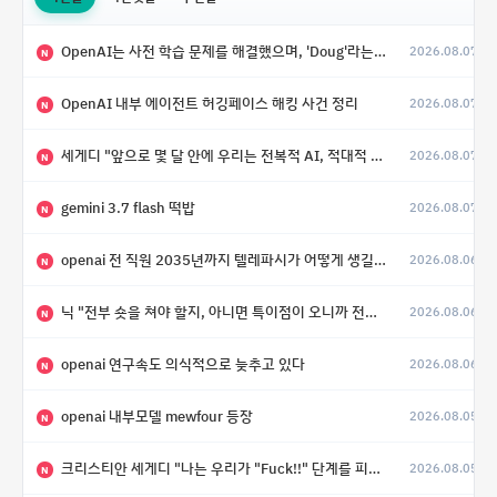
OpenAI는 사전 학습 문제를 해결했으며, 'Doug'라는 코드명을 가진 훨씬 더 큰 모델을 활발히 개발 중
2026.08.07
N
OpenAI 내부 에이전트 허깅페이스 해킹 사건 정리
2026.08.07
N
세게디 "앞으로 몇 달 안에 우리는 전복적 AI, 적대적 AI 둘 다 보게 될 것"
2026.08.07
N
gemini 3.7 flash 떡밥
2026.08.07
N
openai 전 직원 2035년까지 텔레파시가 어떻게 생길 수 있는지
2026.08.06
N
닉 "전부 숏을 쳐야 할지, 아니면 특이점이 오니까 전부 롱을 쳐야 할지 모르겠다.”
2026.08.06
N
openai 연구속도 의식적으로 늦추고 있다
2026.08.06
N
openai 내부모델 mewfour 등장
2026.08.05
N
크리스티안 세게디 "나는 우리가 "Fuck!!" 단계를 피할 수 있기를 바랄 뿐"
2026.08.05
N