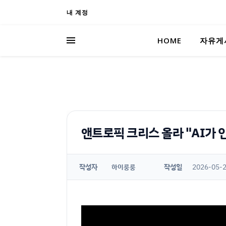
내 계정
HOME
자유게
앤트로픽 크리스 올라 "AI가 
작성자
작성일
2026-05-2
하이룽룽