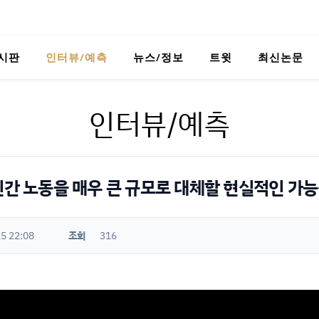
시판
인터뷰/예측
뉴스/정보
트윗
최신논문
인터뷰/예측
인간 노동을 매우 큰 규모로 대체할 현실적인 가능
5 22:08
조회
316