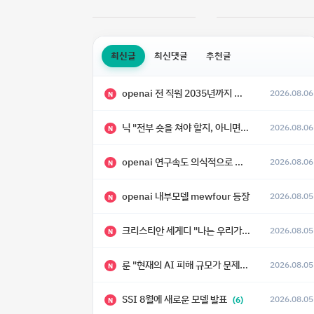
최신글
최신댓글
추천글
openai 전 직원 2035년까지 텔레파시가 어떻게 생길 수 있는지
2026.08.06
N
닉 "전부 숏을 쳐야 할지, 아니면 특이점이 오니까 전부 롱을 쳐야 할지 모르겠다.”
2026.08.06
N
openai 연구속도 의식적으로 늦추고 있다
2026.08.06
N
openai 내부모델 mewfour 등장
2026.08.05
N
크리스티안 세게디 "나는 우리가 "Fuck!!" 단계를 피할 수 있기를 바랄 뿐"
2026.08.05
N
룬 "현재의 AI 피해 규모가 문제가 아니라, 자기복제·탈출·확산이 가능한 지능형 시스템의 피해에는 이론적으로 상한이 없다는 것이 문제"
2026.08.05
N
SSI 8월에 새로운 모델 발표
2026.08.05
(6)
N