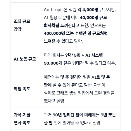
Anthropic은 직원 약
4,000명
규모지만,
AI 활용 때문에 이미
40,000명 규모
조직 규모
회사처럼 느껴진다
고 표현. 앞으로는
감각
400,000명 또는 수백만 명 규모처럼
느껴질 수 있다
고 말함.
미래 회사는
인간 5명 + AI 시스템
AI 노동 규모
50,000개
같은 형태가 될 수 있다고 예측.
예전에는
몇 주 걸리던 일
을 AI로
몇 분
만에
할 수 있게 된다고 말함. 자신이
작업 속도
실제로 그래프 생성 작업에서 그런 경험을
했다고 설명.
과학·기술
과거
10년 걸리던 일
이 미래에는
1년 또는
변화 속도
한 달
만에 일어날 수 있다고 전망.