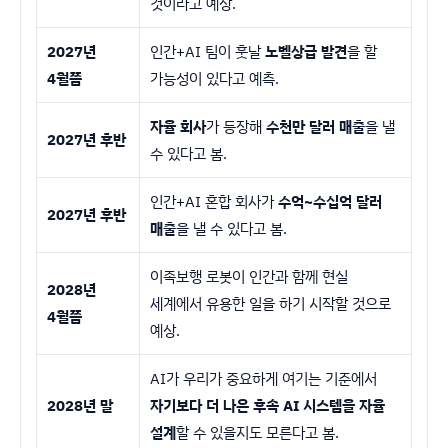
것이라고 예상.
2027년
인간+AI 팀이 훗날
노벨상급 발견
을 할
4월쯤
가능성이 있다고 예측.
자율 회사
가 등장해
수천만 달러 매출
을 낼
2027년 후반
수 있다고 봄.
인간+AI 혼합 회사가
수억~수십억 달러
2027년 후반
매출
을 낼 수 있다고 봄.
이족보행 로봇이 인간과 함께 현실
2028년
세계에서 유용한 일을 하기 시작할 것으로
4월쯤
예상.
AI가 우리가 중요하게 여기는 기준에서
2028년 말
자기보다 더 나은 후속 AI 시스템을 자율
설계
할 수 있을지도 모른다고 봄.