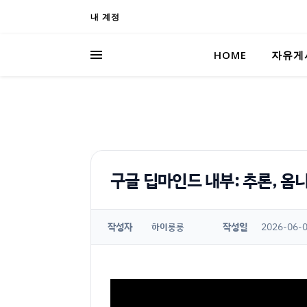
내 계정
HOME
자유게
구글 딥마인드 내부: 추론, 옴니
작성자
작성일
2026-06-0
하이룽룽