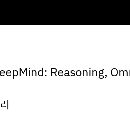
DeepMind: Reasoning, Omn
정리