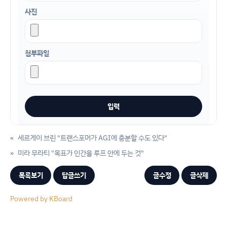
사진
첨부파일
«
세르게이 브린 "트랜스포머가 AGI에 충분할 수도 있다"
»
미라 무라티 "목표가 인간을 루프 안에 두는 것"
목록보기
답글쓰기
글수정
글삭제
Powered by KBoard