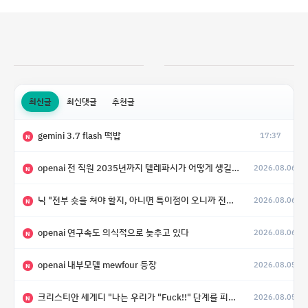
최신글
최신댓글
추천글
gemini 3.7 flash 떡밥
17:37
N
openai 전 직원 2035년까지 텔레파시가 어떻게 생길 수 있는지
2026.08.06
N
닉 "전부 숏을 쳐야 할지, 아니면 특이점이 오니까 전부 롱을 쳐야 할지 모르겠다.”
2026.08.06
N
openai 연구속도 의식적으로 늦추고 있다
2026.08.06
N
openai 내부모델 mewfour 등장
2026.08.05
N
크리스티안 세게디 "나는 우리가 "Fuck!!" 단계를 피할 수 있기를 바랄 뿐"
2026.08.05
N