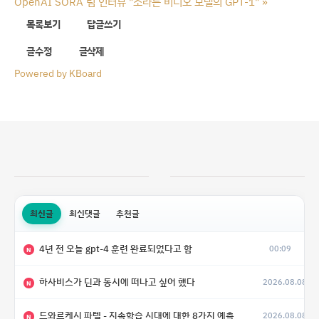
OpenAI SORA 팀 인터뷰 "소라는 비디오 모델의 GPT-1"
»
목록보기
답글쓰기
글수정
글삭제
Powered by KBoard
최신글
최신댓글
추천글
4년 전 오늘 gpt-4 훈련 완료되었다고 함
00:09
N
하사비스가 딘과 동시에 떠나고 싶어 했다
2026.08.08
N
드와르케시 파텔 - 지속학습 시대에 대한 8가지 예측
2026.08.08
N