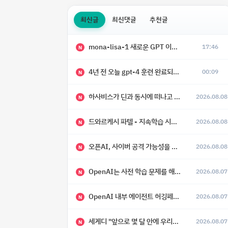
최신글
최신댓글
추천글
mona-lisa-1 새로운 GPT 이미지 모델 등장
17:46
N
4년 전 오늘 gpt-4 훈련 완료되었다고 함
00:09
N
하사비스가 딘과 동시에 떠나고 싶어 했다
2026.08.08
N
드와르케시 파텔 - 지속학습 시대에 대한 8가지 예측
2026.08.08
N
오픈AI, 사이버 공격 가능성을 이유로 아스트라 모델 출시 연기
2026.08.08
N
OpenAI는 사전 학습 문제를 해결했으며, 'Doug'라는 코드명을 가진 훨씬 더 큰 모델을 활발히 개발 중
2026.08.07
N
OpenAI 내부 에이전트 허깅페이스 해킹 사건 정리
2026.08.07
N
세게디 "앞으로 몇 달 안에 우리는 전복적 AI, 적대적 AI 둘 다 보게 될 것"
2026.08.07
N