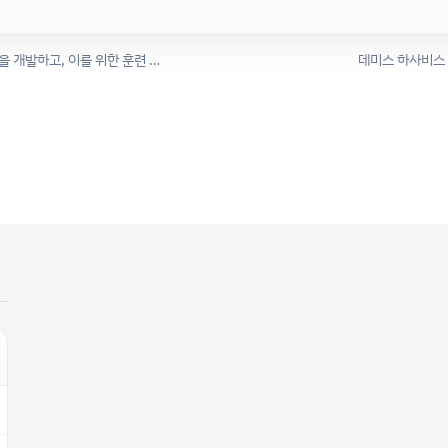
전 FDA국장 "인간 생물학을 위해 특별히 설계된 AI 모델을 개발하고, 이를 위한 훈련 세트를 구축하는 것이 다음 변곡점이 될 것"
데미스 하사비스 