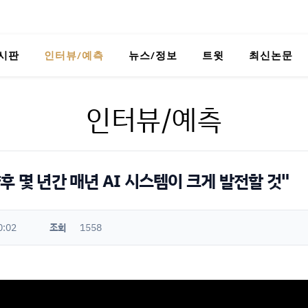
시판
인터뷰/예측
뉴스/정보
트윗
최신논문
인터뷰/예측
후 몇 년간 매년 AI 시스템이 크게 발전할 것"
0:02
조회
1558