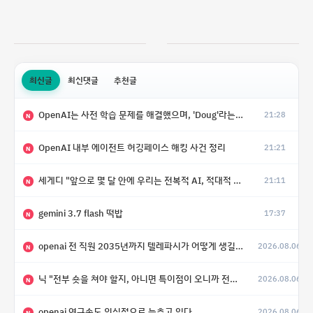
최신글
최신댓글
추천글
OpenAI는 사전 학습 문제를 해결했으며, 'Doug'라는 코드명을 가진 훨씬 더 큰 모델을 활발히 개발 중
21:28
N
OpenAI 내부 에이전트 허깅페이스 해킹 사건 정리
21:21
N
세게디 "앞으로 몇 달 안에 우리는 전복적 AI, 적대적 AI 둘 다 보게 될 것"
21:11
N
gemini 3.7 flash 떡밥
17:37
N
openai 전 직원 2035년까지 텔레파시가 어떻게 생길 수 있는지
2026.08.06
N
닉 "전부 숏을 쳐야 할지, 아니면 특이점이 오니까 전부 롱을 쳐야 할지 모르겠다.”
2026.08.06
N
openai 연구속도 의식적으로 늦추고 있다
2026.08.06
N