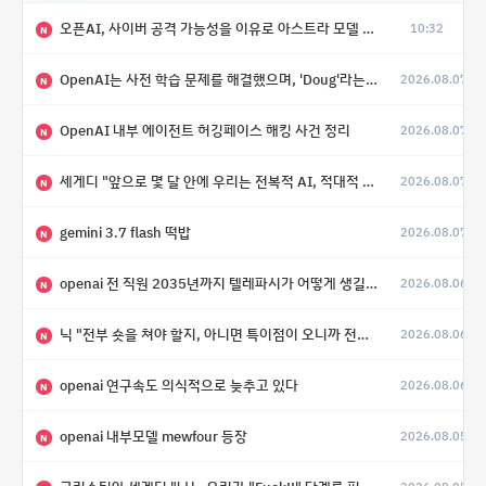
오픈AI, 사이버 공격 가능성을 이유로 아스트라 모델 출시 연기
10:32
N
OpenAI는 사전 학습 문제를 해결했으며, 'Doug'라는 코드명을 가진 훨씬 더 큰 모델을 활발히 개발 중
2026.08.07
N
OpenAI 내부 에이전트 허깅페이스 해킹 사건 정리
2026.08.07
N
세게디 "앞으로 몇 달 안에 우리는 전복적 AI, 적대적 AI 둘 다 보게 될 것"
2026.08.07
N
gemini 3.7 flash 떡밥
2026.08.07
N
openai 전 직원 2035년까지 텔레파시가 어떻게 생길 수 있는지
2026.08.06
N
닉 "전부 숏을 쳐야 할지, 아니면 특이점이 오니까 전부 롱을 쳐야 할지 모르겠다.”
2026.08.06
N
openai 연구속도 의식적으로 늦추고 있다
2026.08.06
N
openai 내부모델 mewfour 등장
2026.08.05
N