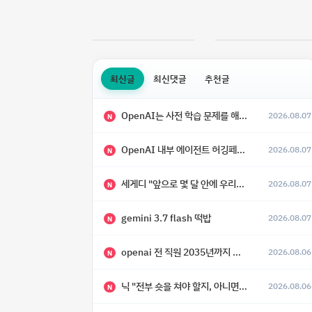
최신글
최신댓글
추천글
OpenAI는 사전 학습 문제를 해결했으며, 'Doug'라는 코드명을 가진 훨씬 더 큰 모델을 활발히 개발 중
2026.08.07
N
OpenAI 내부 에이전트 허깅페이스 해킹 사건 정리
2026.08.07
N
세게디 "앞으로 몇 달 안에 우리는 전복적 AI, 적대적 AI 둘 다 보게 될 것"
2026.08.07
N
gemini 3.7 flash 떡밥
2026.08.07
N
openai 전 직원 2035년까지 텔레파시가 어떻게 생길 수 있는지
2026.08.06
N
닉 "전부 숏을 쳐야 할지, 아니면 특이점이 오니까 전부 롱을 쳐야 할지 모르겠다.”
2026.08.06
N