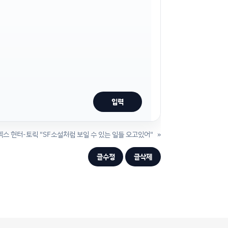
스 헌터-토릭 "SF소설처럼 보일 수 있는 일들 오고있어"
»
글수정
글삭제