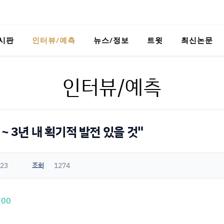
시판
인터뷰/예측
뉴스/정보
트윗
최신논문
인터뷰/예측
∼3년 내 획기적 발전 있을 것"
:23
조회
1274
700