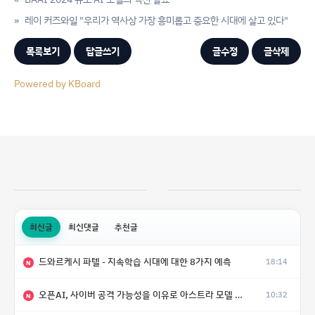
»
레이 커즈와일 "우리가 역사상 가장 흥미롭고 중요한 시대에 살고 있다"
목록보기
답글쓰기
글수정
글삭제
Powered by KBoard
최신글
최신댓글
추천글
드와르케시 파텔 - 지속학습 시대에 대한 8가지 예측
18:14
N
오픈AI, 사이버 공격 가능성을 이유로 아스트라 모델 출시 연기
10:32
N