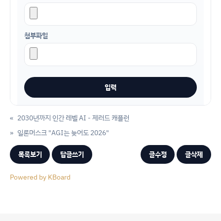
첨부파일
«
2030년까지 인간 레벨 AI - 제러드 캐플런
»
일론머스크 "AGI는 늦어도 2026"
목록보기
답글쓰기
글수정
글삭제
Powered by KBoard