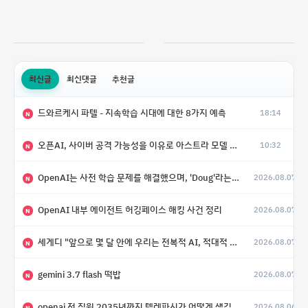
최신글
최신댓글
추천글
드와르케시 파텔 - 지속학습 시대에 대한 8가지 예측
18:14
N
오픈AI, 사이버 공격 가능성을 이유로 아스트라 모델 출시 연기
10:32
N
OpenAI는 사전 학습 문제를 해결했으며, 'Doug'라는 코드명을 가진 훨씬 더 큰 모델을 활발히 개발 중
2026.08.07
N
OpenAI 내부 에이전트 허깅페이스 해킹 사건 정리
2026.08.07
N
세게디 "앞으로 몇 달 안에 우리는 전복적 AI, 적대적 AI 둘 다 보게 될 것"
2026.08.07
N
gemini 3.7 flash 떡밥
2026.08.07
N
openai 전 직원 2035년까지 텔레파시가 어떻게 생길 수 있는지
2026.08.06
N