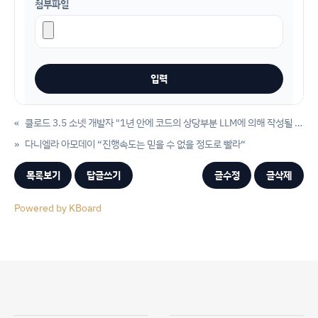
첨부파일
«
클로드 3.5 소넷 개발자 "1년 안에 코드의 상당부분 LLM에 의해 작성될 것"
»
다니엘라 아모데이 “진행속도는 믿을 수 없을 정도로 빨라“
목록보기
답글쓰기
글수정
글삭제
Powered by KBoard