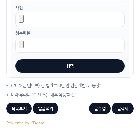
사진
첨부파일
«
(2022년 인터뷰) 짐 켈러 "10년 안 인간레벨 AI 등장"
»
미라 무라티 "GPT-5는 매우 유능할 것"
목록보기
답글쓰기
글수정
글삭제
Powered by KBoard