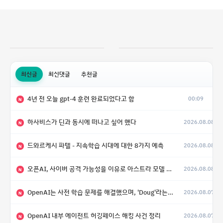
최신글
최신댓글
추천글
4년 전 오늘 gpt-4 훈련 완료되었다고 함
00:09
N
하사비스가 딘과 동시에 떠나고 싶어 했다
2026.08.08
N
드와르케시 파텔 - 지속학습 시대에 대한 8가지 예측
2026.08.08
N
오픈AI, 사이버 공격 가능성을 이유로 아스트라 모델 출시 연기
2026.08.08
N
OpenAI는 사전 학습 문제를 해결했으며, 'Doug'라는 코드명을 가진 훨씬 더 큰 모델을 활발히 개발 중
2026.08.07
N
OpenAI 내부 에이전트 허깅페이스 해킹 사건 정리
2026.08.07
N