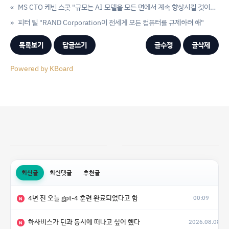
«
MS CTO 케빈 스콧 "규모는 AI 모델을 모든 면에서 계속 향상시킬 것이며 차세대가 이를 증명할 것"
»
피터 틸 "RAND Corporation이 전세계 모든 컴퓨터를 규제하려 해"
목록보기
답글쓰기
글수정
글삭제
Powered by KBoard
최신글
최신댓글
추천글
4년 전 오늘 gpt-4 훈련 완료되었다고 함
00:09
N
하사비스가 딘과 동시에 떠나고 싶어 했다
2026.08.08
N