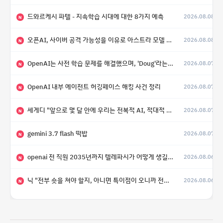
드와르케시 파텔 - 지속학습 시대에 대한 8가지 예측
2026.08.08
N
오픈AI, 사이버 공격 가능성을 이유로 아스트라 모델 출시 연기
2026.08.08
N
OpenAI는 사전 학습 문제를 해결했으며, 'Doug'라는 코드명을 가진 훨씬 더 큰 모델을 활발히 개발 중
2026.08.07
N
OpenAI 내부 에이전트 허깅페이스 해킹 사건 정리
2026.08.07
N
세게디 "앞으로 몇 달 안에 우리는 전복적 AI, 적대적 AI 둘 다 보게 될 것"
2026.08.07
N
gemini 3.7 flash 떡밥
2026.08.07
N
openai 전 직원 2035년까지 텔레파시가 어떻게 생길 수 있는지
2026.08.06
N
닉 "전부 숏을 쳐야 할지, 아니면 특이점이 오니까 전부 롱을 쳐야 할지 모르겠다.”
2026.08.06
N