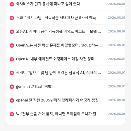
하사비스가 딘과 동시에 떠나고 싶어 했다
2026.08.08
N
드와르케시 파텔 - 지속학습 시대에 대한 8가지 예측
2026.08.08
N
오픈AI, 사이버 공격 가능성을 이유로 아스트라 모델 출시 연기
2026.08.08
N
OpenAI는 사전 학습 문제를 해결했으며, 'Doug'라는 코드명을 가진 훨씬 더 큰 모델을 활발히 개발 중
2026.08.07
N
OpenAI 내부 에이전트 허깅페이스 해킹 사건 정리
2026.08.07
N
세게디 "앞으로 몇 달 안에 우리는 전복적 AI, 적대적 AI 둘 다 보게 될 것"
2026.08.07
N
gemini 3.7 flash 떡밥
2026.08.07
N
openai 전 직원 2035년까지 텔레파시가 어떻게 생길 수 있는지
2026.08.06
N
닉 "전부 숏을 쳐야 할지, 아니면 특이점이 오니까 전부 롱을 쳐야 할지 모르겠다.”
2026.08.06
N