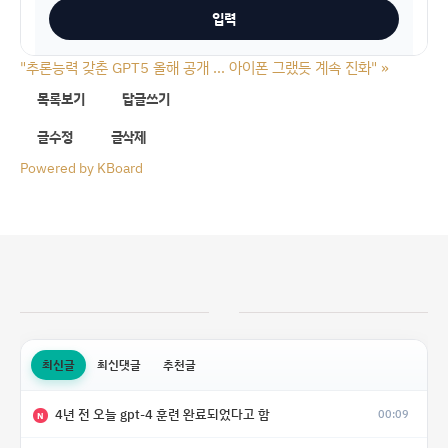
"추론능력 갖춘 GPT5 올해 공개 … 아이폰 그랬듯 계속 진화"
»
목록보기
답글쓰기
글수정
글삭제
Powered by KBoard
최신글
최신댓글
추천글
4년 전 오늘 gpt-4 훈련 완료되었다고 함
00:09
N