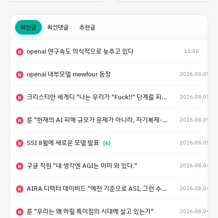
최신글
최신댓글
추천글
openai 연구속도 의식적으로 늦추고 있다
11:48
N
openai 내부모델 mewfour 등장
2026.08.05
N
크리스티안 세게디 "나는 우리가 "Fuck!!" 단계를 피할 수 있기를 바랄 뿐"
2026.08.05
N
룬 "현재의 AI 피해 규모가 문제가 아니라, 자기복제·탈출·확산이 가능한 지능형 시스템의 피해에는 이론적으로 상한이 없다는 것이 문제"
2026.08.05
N
SSI 8월에 새로운 모델 발표
(6)
2026.08.05
N
구글 직원 "내 생각엔 AGI는 이미 와 있다."
2026.08.04
N
AIRA 디렉터 데이비드 "예전 기준으로 ASI, 그런 수준은 바로 다음 분기에 온다"
2026.08.04
N
룬 "우리는 왜 하필 특이점의 시대에 살고 있는가"
2026.08.04
N