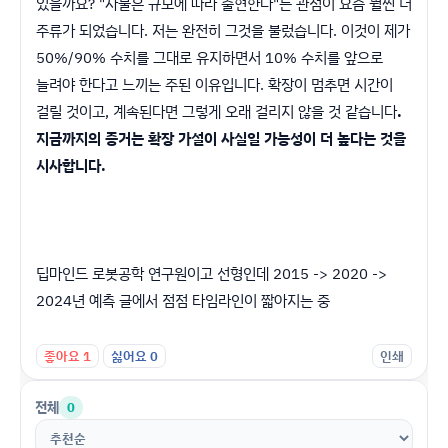
있을까요? "사물은 규모에 따라 출현한다"는 관점이 요즘 훨씬 더
주류가 되었습니다. 저는 완전히 그것을 불렀습니다. 이것이 제가
50%/90% 수치를 그대로 유지하면서 10% 수치를 앞으로
늘려야 한다고 느끼는 주된 이유입니다. 확장이 멈추면 시간이
걸릴 것이고, 계속된다면 그렇게 오래 걸리지 않을 것 같습니다
.
지금까지의 증거는 확장 가설이 사실일 가능성이 더 높다는 것을
시사합니다.
딥마인드 로봇공학 연구원이고 선형인데 2015 -> 2020 ->
2024년 예측 글에서 점점 타임라인이 짧아지는 중
좋아요
1
싫어요
0
인쇄
전체
0