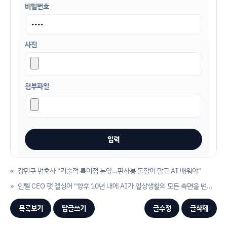
비밀번호
사진
첨부파일
«
강민구 변호사 "기술적 특이점 눈앞…판사봉 돌잡이 말고 AI 배워야"
»
인텔 CEO 팻 겔싱어 "향후 10년 내에 AI가 일상생활의 모든 측면을 변화시킬 것"
목록보기
답글쓰기
글수정
글삭제