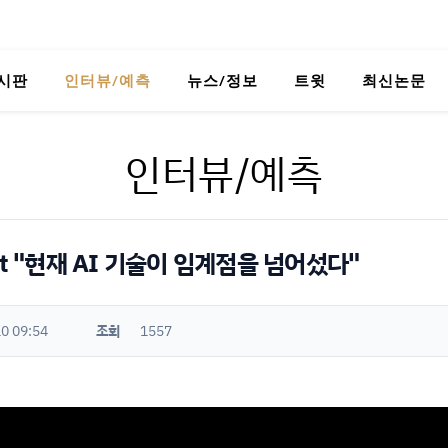
시판
인터뷰/예측
뉴스/정보
트윗
최신논문
인터뷰/예측
heit "현재 AI 기술이 임계점을 넘어섰다"
0 09:54
조회
1557