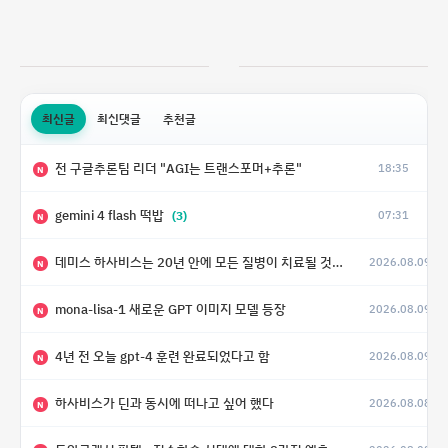
최신글
최신댓글
추천글
전 구글추론팀 리더 "AGI는 트랜스포머+추론"
18:35
N
gemini 4 flash 떡밥
(3)
07:31
N
데미스 하사비스는 20년 안에 모든 질병이 치료될 것으로 예상한다.
2026.08.09
(4)
N
mona-lisa-1 새로운 GPT 이미지 모델 등장
2026.08.09
N
4년 전 오늘 gpt-4 훈련 완료되었다고 함
2026.08.09
N
하사비스가 딘과 동시에 떠나고 싶어 했다
2026.08.08
N