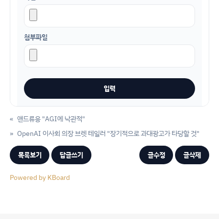
첨부파일
«
앤드류응 "AGI에 낙관적"
»
OpenAI 이사회 의장 브렛 테일러 "장기적으로 과대광고가 타당할 것"
목록보기
답글쓰기
글수정
글삭제
Powered by KBoard