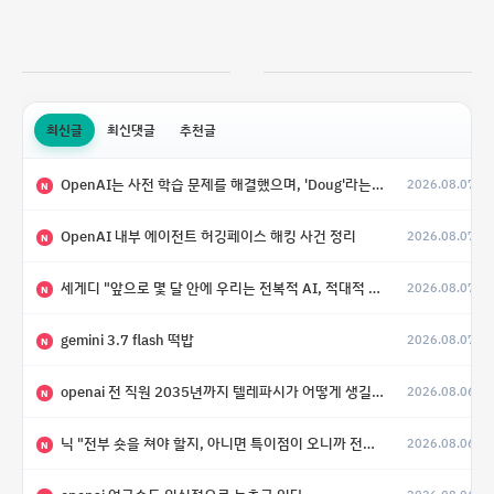
최신글
최신댓글
추천글
OpenAI는 사전 학습 문제를 해결했으며, 'Doug'라는 코드명을 가진 훨씬 더 큰 모델을 활발히 개발 중
2026.08.07
N
OpenAI 내부 에이전트 허깅페이스 해킹 사건 정리
2026.08.07
N
세게디 "앞으로 몇 달 안에 우리는 전복적 AI, 적대적 AI 둘 다 보게 될 것"
2026.08.07
N
gemini 3.7 flash 떡밥
2026.08.07
N
openai 전 직원 2035년까지 텔레파시가 어떻게 생길 수 있는지
2026.08.06
N
닉 "전부 숏을 쳐야 할지, 아니면 특이점이 오니까 전부 롱을 쳐야 할지 모르겠다.”
2026.08.06
N