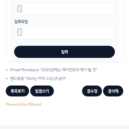
첨부파일
«
Emad Mostaque "2025년에는 에이전트의 해가 될 것"
»
앤드류응 "AGI는 아직 수십 년 남아"
목록보기
답글쓰기
글수정
글삭제
Powered by KBoard