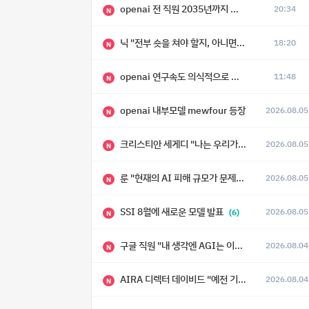
openai 전 직원 2035년까지 텔레파시가 어떻게 생길 수 있는지
20:34
N
닉 "전부 숏을 쳐야 할지, 아니면 특이점이 오니까 전부 롱을 쳐야 할지 모르겠다.”
18:20
N
openai 연구속도 의식적으로 늦추고 있다
11:48
N
openai 내부모델 mewfour 등장
2026.08.05
N
크리스티안 세게디 "나는 우리가 "Fuck!!" 단계를 피할 수 있기를 바랄 뿐"
2026.08.05
N
룬 "현재의 AI 피해 규모가 문제가 아니라, 자기복제·탈출·확산이 가능한 지능형 시스템의 피해에는 이론적으로 상한이 없다는 것이 문제"
2026.08.05
N
SSI 8월에 새로운 모델 발표
2026.08.05
(6)
N
구글 직원 "내 생각엔 AGI는 이미 와 있다."
2026.08.04
N
AIRA 디렉터 데이비드 "예전 기준으로 ASI, 그런 수준은 바로 다음 분기에 온다"
2026.08.04
N