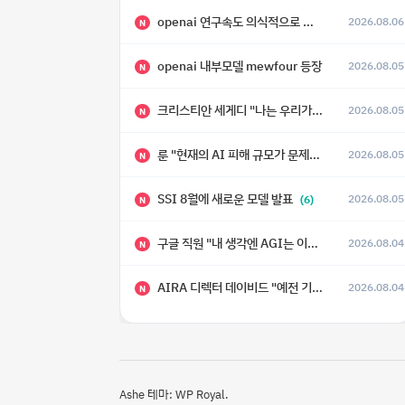
openai 연구속도 의식적으로 늦추고 있다
2026.08.06
N
openai 내부모델 mewfour 등장
2026.08.05
N
크리스티안 세게디 "나는 우리가 "Fuck!!" 단계를 피할 수 있기를 바랄 뿐"
2026.08.05
N
룬 "현재의 AI 피해 규모가 문제가 아니라, 자기복제·탈출·확산이 가능한 지능형 시스템의 피해에는 이론적으로 상한이 없다는 것이 문제"
2026.08.05
N
SSI 8월에 새로운 모델 발표
2026.08.05
(6)
N
구글 직원 "내 생각엔 AGI는 이미 와 있다."
2026.08.04
N
AIRA 디렉터 데이비드 "예전 기준으로 ASI, 그런 수준은 바로 다음 분기에 온다"
2026.08.04
N
Ashe 테마:
WP Royal
.