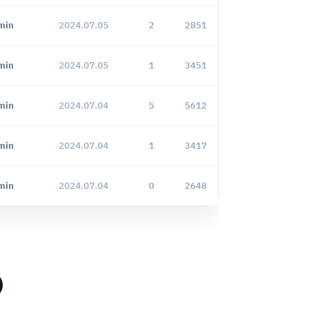
min
2024.07.05
2
2851
min
2024.07.05
1
3451
min
2024.07.04
5
5612
min
2024.07.04
1
3417
min
2024.07.04
0
2648