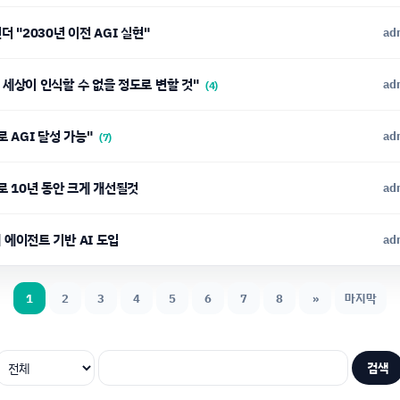
린더 "2030년 이전 AGI 실현"
ad
안에 세상이 인식할 수 없을 정도로 변할 것"
ad
(4)
로 AGI 달성 가능"
ad
(7)
으로 10년 동안 크게 개선될것
ad
 내 에이전트 기반 AI 도입
ad
1
2
3
4
5
6
7
8
»
마지막
검색