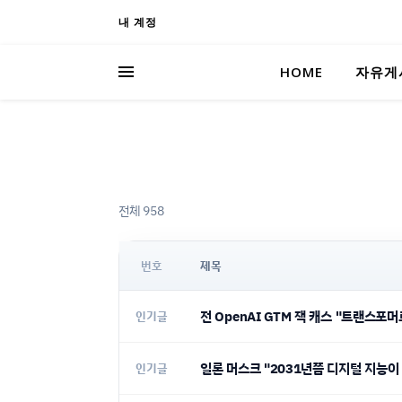
내 계정
HOME
자유게
전체 958
번호
제목
전 OpenAI GTM 잭 캐스 "트랜스포머
인기글
일론 머스크 "2031년쯤 디지털 지능이
인기글