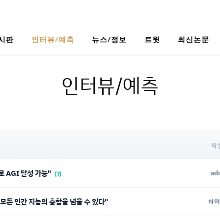
시판
인터뷰/예측
뉴스/정보
트윗
최신논문
인터뷰/예측
작
로 AGI 달성 가능"
ad
(7)
 모든 인간 지능의 총합을 넘을 수 있다"
하이