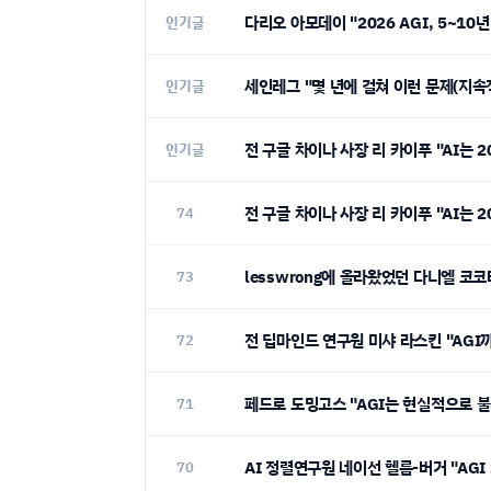
다리오 아모데이 "2026 AGI, 5~10
인기글
세인레그 "몇 년에 걸쳐 이런 문제(지속
인기글
전 구글 차이나 사장 리 카이푸 "AI는 
인기글
전 구글 차이나 사장 리 카이푸 "AI는 
74
lesswrong에 올라왔었던 다니엘 코
73
전 딥마인드 연구원 미샤 라스킨 "AGI
72
페드로 도밍고스 "AGI는 현실적으로 불
71
AI 정렬연구원 네이선 헬름-버거 "AGI
70