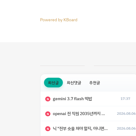
Powered by KBoard
최신글
최신댓글
추천글
gemini 3.7 flash 떡밥
17:37
N
openai 전 직원 2035년까지 텔레파시가 어떻게 생길 수 있는지
2026.08.06
N
닉 "전부 숏을 쳐야 할지, 아니면 특이점이 오니까 전부 롱을 쳐야 할지 모르겠다.”
2026.08.06
N