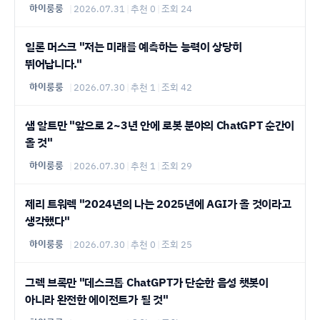
하이룽룽
|
2026.07.31
|
추천 0
|
조회 24
일론 머스크 "저는 미래를 예측하는 능력이 상당히
뛰어납니다."
하이룽룽
|
2026.07.30
|
추천 1
|
조회 42
샘 알트만 "앞으로 2~3년 안에 로봇 분야의 ChatGPT 순간이
올 것"
하이룽룽
|
2026.07.30
|
추천 1
|
조회 29
제리 트워렉 "2024년의 나는 2025년에 AGI가 올 것이라고
생각했다"
하이룽룽
|
2026.07.30
|
추천 0
|
조회 25
그렉 브록만 "데스크톱 ChatGPT가 단순한 음성 챗봇이
아니라 완전한 에이전트가 될 것"