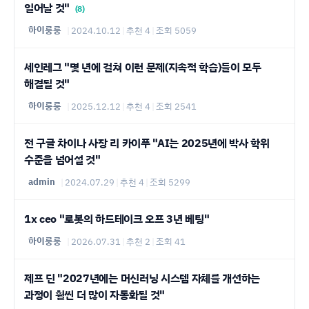
일어날 것"
(8)
하이룽룽
|
2024.10.12
|
추천 4
|
조회 5059
세인레그 "몇 년에 걸쳐 이런 문제(지속적 학습)들이 모두
해결될 것"
하이룽룽
|
2025.12.12
|
추천 4
|
조회 2541
전 구글 차이나 사장 리 카이푸 "AI는 2025년에 박사 학위
수준을 넘어설 것"
admin
|
2024.07.29
|
추천 4
|
조회 5299
1x ceo "로봇의 하드테이크 오프 3년 베팅"
하이룽룽
|
2026.07.31
|
추천 2
|
조회 41
제프 딘 "2027년에는 머신러닝 시스템 자체를 개선하는
과정이 훨씬 더 많이 자동화될 것"