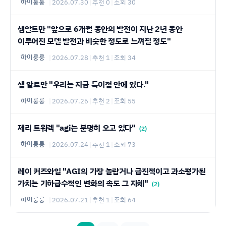
하이룽룽
|
2026.07.30
|
추천 0
|
조회 30
샘알트만 "앞으로 6개월 동안의 발전이 지난 2년 동안
이루어진 모델 발전과 비슷한 정도로 느껴질 정도"
하이룽룽
|
2026.07.28
|
추천 1
|
조회 34
샘 알트만 "우리는 지금 특이점 안에 있다."
하이룽룽
|
2026.07.26
|
추천 2
|
조회 55
제리 트워렉 "agi는 분명히 오고 있다"
(2)
하이룽룽
|
2026.07.24
|
추천 1
|
조회 73
레이 커즈와일 "AGI의 가장 놀랍거나 급진적이고 과소평가된
가치는 기하급수적인 변화의 속도 그 자체"
(2)
하이룽룽
|
2026.07.21
|
추천 1
|
조회 64