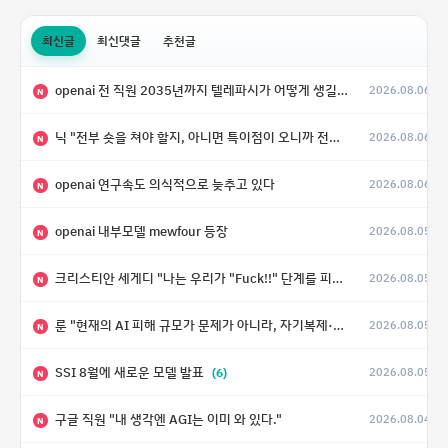
최신글
최신댓글
추천글
openai 전 직원 2035년까지 텔레파시가 어떻게 생길 수 있는지
2026.08.06
N
닉 "전부 숏을 쳐야 할지, 아니면 특이점이 오니까 전부 롱을 쳐야 할지 모르겠다.”
2026.08.06
N
openai 연구속도 의식적으로 늦추고 있다
2026.08.06
N
openai 내부모델 mewfour 등장
2026.08.05
N
크리스티안 세게디 "나는 우리가 "Fuck!!" 단계를 피할 수 있기를 바랄 뿐"
2026.08.05
N
룬 "현재의 AI 피해 규모가 문제가 아니라, 자기복제·탈출·확산이 가능한 지능형 시스템의 피해에는 이론적으로 상한이 없다는 것이 문제"
2026.08.05
N
SSI 8월에 새로운 모델 발표
(6)
2026.08.05
N
구글 직원 "내 생각엔 AGI는 이미 와 있다."
2026.08.04
N