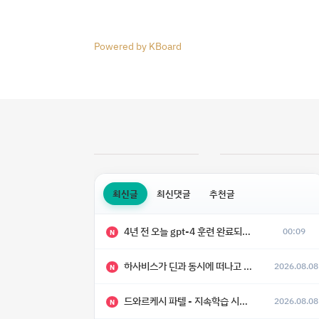
Powered by KBoard
최신글
최신댓글
추천글
4년 전 오늘 gpt-4 훈련 완료되었다고 함
00:09
N
하사비스가 딘과 동시에 떠나고 싶어 했다
2026.08.08
N
드와르케시 파텔 - 지속학습 시대에 대한 8가지 예측
2026.08.08
N