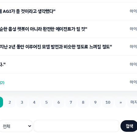
에 AGI가 올 것이라고 생각했다"
하이
단순한 음성 챗봇이 아니라 완전한 에이전트가 될 것"
하이
 지난 2년 동안 이루어진 모델 발전과 비슷한 정도로 느껴질 정도"
하이
다."
하이
하이
(2)
2
3
4
5
6
7
8
9
10
»
마
검색