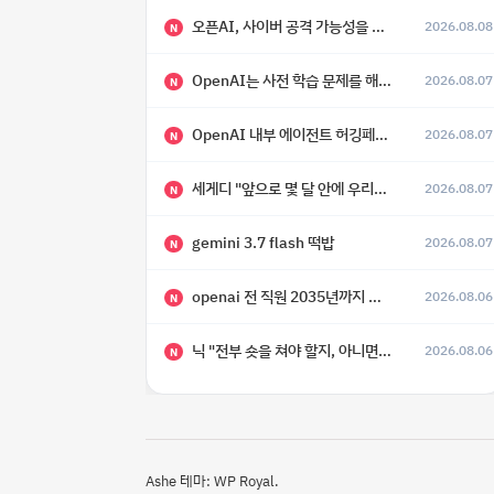
오픈AI, 사이버 공격 가능성을 이유로 아스트라 모델 출시 연기
2026.08.08
N
OpenAI는 사전 학습 문제를 해결했으며, 'Doug'라는 코드명을 가진 훨씬 더 큰 모델을 활발히 개발 중
2026.08.07
N
OpenAI 내부 에이전트 허깅페이스 해킹 사건 정리
2026.08.07
N
세게디 "앞으로 몇 달 안에 우리는 전복적 AI, 적대적 AI 둘 다 보게 될 것"
2026.08.07
N
gemini 3.7 flash 떡밥
2026.08.07
N
openai 전 직원 2035년까지 텔레파시가 어떻게 생길 수 있는지
2026.08.06
N
닉 "전부 숏을 쳐야 할지, 아니면 특이점이 오니까 전부 롱을 쳐야 할지 모르겠다.”
2026.08.06
N
Ashe 테마:
WP Royal
.