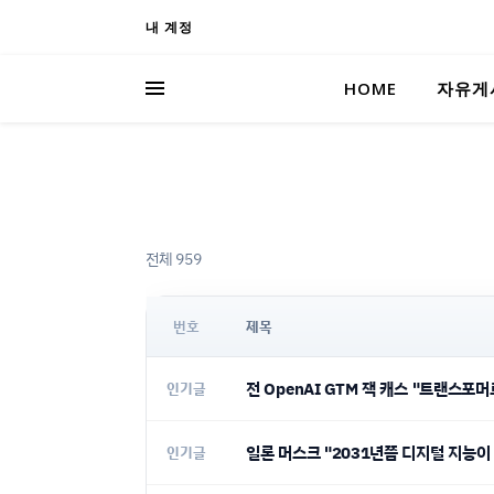
내 계정
HOME
자유게
전체 959
번호
제목
전 OpenAI GTM 잭 캐스 "트랜스포머
인기글
일론 머스크 "2031년쯤 디지털 지능이
인기글