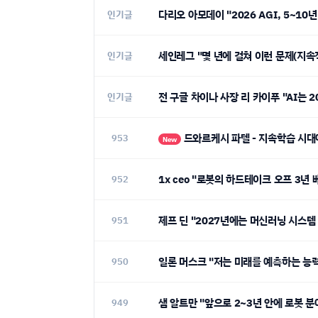
다리오 아모데이 "2026 AGI, 5~10
인기글
세인레그 "몇 년에 걸쳐 이런 문제(지속
인기글
전 구글 차이나 사장 리 카이푸 "AI는 
인기글
드와르케시 파텔 - 지속학습 시대
953
New
1x ceo "로봇의 하드테이크 오프 3년 
952
제프 딘 "2027년에는 머신러닝 시스템
951
일론 머스크 "저는 미래를 예측하는 능
950
샘 알트만 "앞으로 2~3년 안에 로봇 분
949