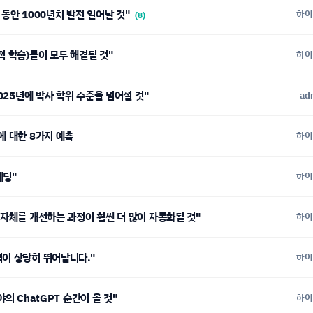
년 동안 1000년치 발전 일어날 것"
하이
(8)
적 학습)들이 모두 해결될 것"
하이
2025년에 박사 학위 수준을 넘어설 것"
ad
에 대한 8가지 예측
하이
베팅"
하이
 자체를 개선하는 과정이 훨씬 더 많이 자동화될 것"
하이
력이 상당히 뛰어납니다."
하이
야의 ChatGPT 순간이 올 것"
하이