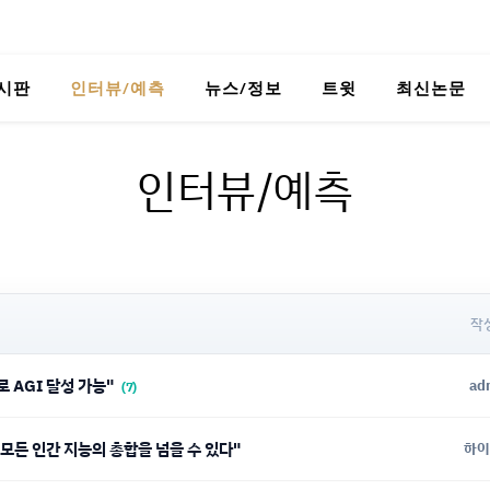
시판
인터뷰/예측
뉴스/정보
트윗
최신논문
인터뷰/예측
작
로 AGI 달성 가능"
ad
(7)
 모든 인간 지능의 총합을 넘을 수 있다"
하이