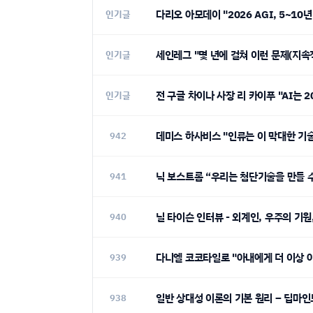
다리오 아모데이 "2026 AGI, 5~10
인기글
세인레그 "몇 년에 걸쳐 이런 문제(지속
인기글
전 구글 차이나 사장 리 카이푸 "AI는 
인기글
데미스 하사비스 "인류는 이 막대한 기술
942
닉 보스트롬 “우리는 첨단기술을 만들 
941
닐 타이슨 인터뷰 - 외계인, 우주의 기원
940
다니엘 코코타일로 "아내에게 더 이상 
939
일반 상대성 이론의 기본 원리 – 딥마
938