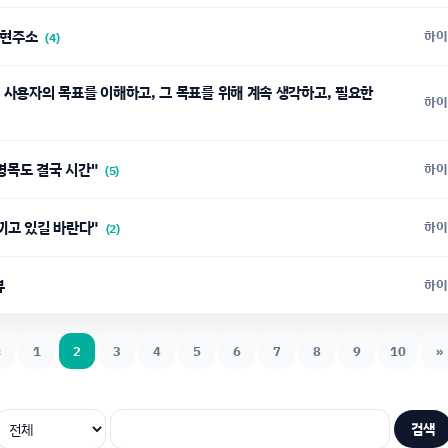
 현주소
하이
(4)
은 사용자의 목표를 이해하고, 그 목표를 위해 계속 생각하고, 필요한
하이
병목도 결국 시간"
하이
(5)
느끼고 있길 바란다"
하이
(2)
뷰
하이
«
1
2
3
4
5
6
7
8
9
10
»
검색