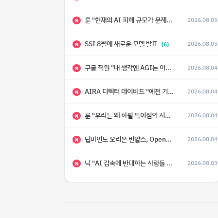
룬 "현재의 AI 피해 규모가 문제가 아니라, 자기복제·탈출·확산이 가능한 지능형 시스템의 피해에는 이론적으로 상한이 없다는 것이 문제"
2026.08.05
N
SSI 8월에 새로운 모델 발표
2026.08.05
(6)
N
구글 직원 "내 생각엔 AGI는 이미 와 있다."
2026.08.04
N
AIRA 디렉터 데이비드 "예전 기준으로 ASI, 그런 수준은 바로 다음 분기에 온다"
2026.08.04
N
룬 "우리는 왜 하필 특이점의 시대에 살고 있는가"
2026.08.04
N
딥마인드 오리온 빈얄스, OpenAI 자렘바 "RSI가 2027년이나 2028년까지 달성될 수도 있다"
2026.08.04
N
닉 "AI 감속에 반대하는 사람들 중 상당수는 애초에 AI가 그렇게까지 빠르게 발전하지는 않을 거라고 생각"
2026.08.03
N