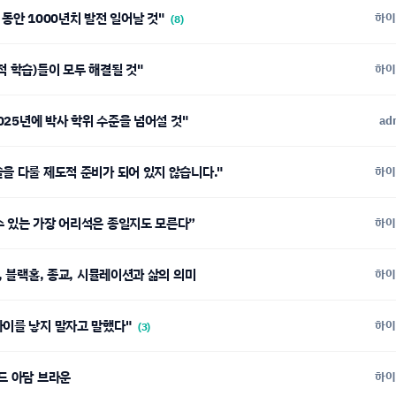
년 동안 1000년치 발전 일어날 것"
하이
(8)
적 학습)들이 모두 해결될 것"
하이
2025년에 박사 학위 수준을 넘어설 것"
ad
을 다룰 제도적 준비가 되어 있지 않습니다."
하이
수 있는 가장 어리석은 종일지도 모른다”
하이
, 블랙홀, 종교, 시뮬레이션과 삶의 의미
하이
아이를 낳지 말자고 말했다"
하이
(3)
인드 아담 브라운
하이