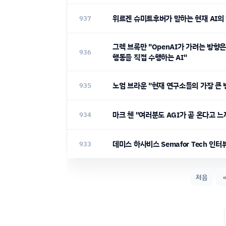
위르겐 슈미트후버가 말하는 현재 AI의
937
그렉 브록만 "OpenAI가 가려는 방향
936
행동을 직접 수행하는 AI"
노엄 브라운 "현재 연구소들의 가장 큰 
935
마크 첸 "여러분도 AGI가 곧 온다고 
934
데미스 하사비스 Semafor Tech 인터
933
처음