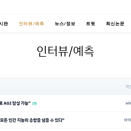
시판
인터뷰/예측
뉴스/정보
트윗
최신논문
인터뷰/예측
작
로 AGI 달성 가능"
ad
(7)
 모든 인간 지능의 총합을 넘을 수 있다"
하이