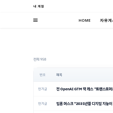
내 계정
HOME
자유게
전체 958
번호
제목
전 OpenAI GTM 잭 캐스 "트랜스포머
인기글
일론 머스크 "2031년쯤 디지털 지능이
인기글