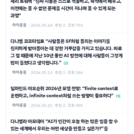
제리 트워렉 "진짜 지능은 스스로 적응하고, 즉석에서 배우고,
이전에는 풀 수 없던 문제를 시간이 지나며 풀 수 있게 되는
과정"
하이룽룽
|
2026.05.14
|
추천 2
|
조회 793
다니엘 코코타일로 “사람들은 SF처럼 들리는 이야기를
진지하게 받아들이는 데 강한 거부감을 가지고 있습니다. 바로
그 점 때문에 지난 10년 동안 AI 발전에 대해 사람들이 그렇게
많이 틀렸다고 생각합니다.”
(2)
하이룽룽
|
2026.05.13
|
추천 2
|
조회 546
딥마인드 야오순위 2026년 모델 전망: “finite context로
훈련하고, infinite context처럼 쓰는 방향이 중요하다”
(1)
하이룽룽
|
2026.05.11
|
추천 2
|
조회 405
다니엘라 아모데이 “AI가 인간이 오늘 하는 많은 일을 할 수
있는 세계에서 우리는 어떤 세상을 만들고 싶은가?”를