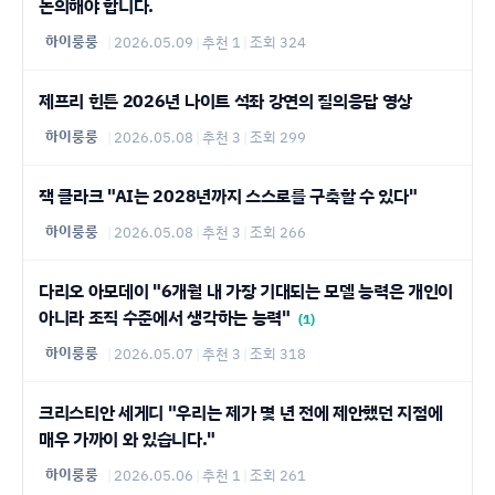
논의해야 합니다.
하이룽룽
|
2026.05.09
|
추천 1
|
조회 324
제프리 힌튼 2026년 나이트 석좌 강연의 질의응답 영상
하이룽룽
|
2026.05.08
|
추천 3
|
조회 299
잭 클라크 "AI는 2028년까지 스스로를 구축할 수 있다"
하이룽룽
|
2026.05.08
|
추천 3
|
조회 266
다리오 아모데이 "6개월 내 가장 기대되는 모델 능력은 개인이
아니라 조직 수준에서 생각하는 능력"
(1)
하이룽룽
|
2026.05.07
|
추천 3
|
조회 318
크리스티안 세게디 "우리는 제가 몇 년 전에 제안했던 지점에
매우 가까이 와 있습니다."
하이룽룽
|
2026.05.06
|
추천 1
|
조회 261