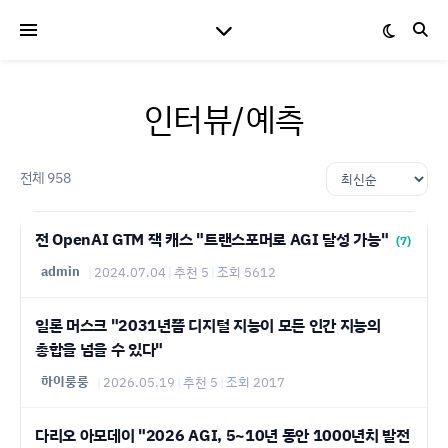
인터뷰/예측
전체 958
전 OpenAI GTM 잭 캐스 "트랜스포머로 AGI 달성 가능"
(7)
admin
|
2024.07.04
|
추천 5
|
조회 5612
일론 머스크 "2031년쯤 디지털 지능이 모든 인간 지능의
총합을 넘을 수 있다"
하이룽룽
|
2026.05.19
|
추천 5
|
조회 2017
다리오 아모데이 "2026 AGI, 5~10년 동안 1000년치 발전