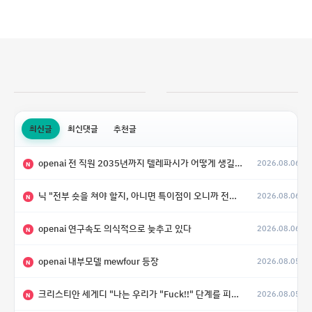
최신글
최신댓글
추천글
openai 전 직원 2035년까지 텔레파시가 어떻게 생길 수 있는지
2026.08.06
N
닉 "전부 숏을 쳐야 할지, 아니면 특이점이 오니까 전부 롱을 쳐야 할지 모르겠다.”
2026.08.06
N
openai 연구속도 의식적으로 늦추고 있다
2026.08.06
N
openai 내부모델 mewfour 등장
2026.08.05
N
크리스티안 세게디 "나는 우리가 "Fuck!!" 단계를 피할 수 있기를 바랄 뿐"
2026.08.05
N