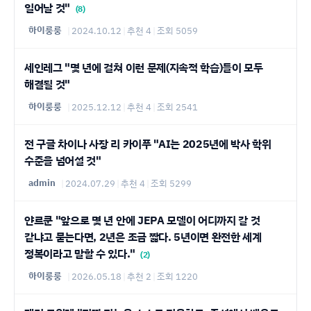
일어날 것"
(8)
하이룽룽
|
2024.10.12
|
추천 4
|
조회 5059
세인레그 "몇 년에 걸쳐 이런 문제(지속적 학습)들이 모두
해결될 것"
하이룽룽
|
2025.12.12
|
추천 4
|
조회 2541
전 구글 차이나 사장 리 카이푸 "AI는 2025년에 박사 학위
수준을 넘어설 것"
admin
|
2024.07.29
|
추천 4
|
조회 5299
얀르쿤 "앞으로 몇 년 안에 JEPA 모델이 어디까지 갈 것
같냐고 묻는다면, 2년은 조금 짧다. 5년이면 완전한 세계
정복이라고 말할 수 있다."
(2)
하이룽룽
|
2026.05.18
|
추천 2
|
조회 1220