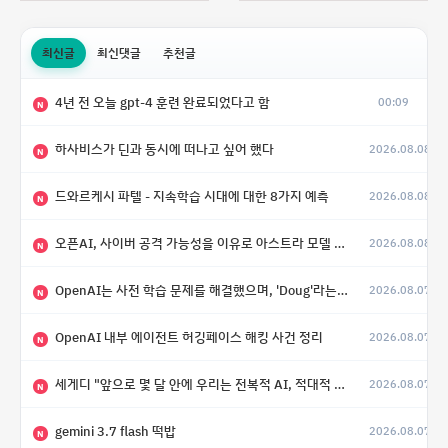
최신글
최신댓글
추천글
4년 전 오늘 gpt-4 훈련 완료되었다고 함
00:09
N
하사비스가 딘과 동시에 떠나고 싶어 했다
2026.08.08
N
드와르케시 파텔 - 지속학습 시대에 대한 8가지 예측
2026.08.08
N
오픈AI, 사이버 공격 가능성을 이유로 아스트라 모델 출시 연기
2026.08.08
N
OpenAI는 사전 학습 문제를 해결했으며, 'Doug'라는 코드명을 가진 훨씬 더 큰 모델을 활발히 개발 중
2026.08.07
N
OpenAI 내부 에이전트 허깅페이스 해킹 사건 정리
2026.08.07
N
세게디 "앞으로 몇 달 안에 우리는 전복적 AI, 적대적 AI 둘 다 보게 될 것"
2026.08.07
N
gemini 3.7 flash 떡밥
2026.08.07
N