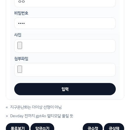
비밀번호
사진
첨부파일
«
지구온난화는 더이상 선형이 아님
»
Devday 전까지 gpt4o 멀티모달 풀릴 듯
목록보기
답글쓰기
글수정
글삭제