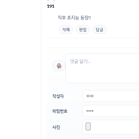
191
직후 초지능 등장!!
삭제
편집
답글
작성자
비밀번호
사진