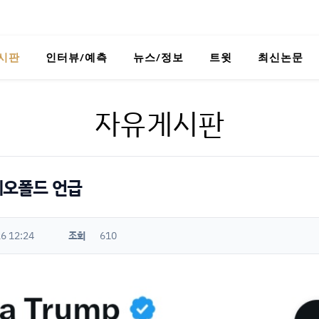
시판
인터뷰/예측
뉴스/정보
트윗
최신논문
자유게시판
 레오폴드 언급
6 12:24
조회
610